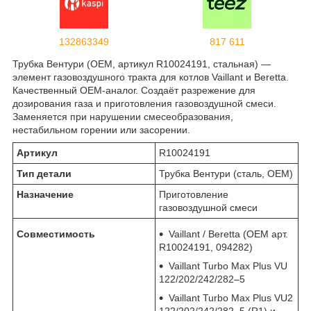
132863349
817 611
Трубка Вентури (OEM, артикул R10024191, стальная) —
элемент газовоздушного тракта для котлов Vaillant и Beretta.
Качественный OEM-аналог. Создаёт разрежение для
дозирования газа и приготовления газовоздушной смеси.
Заменяется при нарушении смесеобразования,
нестабильном горении или засорении.
Артикул
R10024191
Тип детали
Трубка Вентури (сталь, OEM)
Назначение
Приготовление
газовоздушной смеси
Совместимость
Vaillant / Beretta (OEM арт.
R10024191, 094282)
Vaillant Turbo Max Plus VU
122/202/242/282–5
Vaillant Turbo Max Plus VU2
122/202/242/282–5 (R1) и