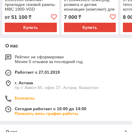
прокладок газовой рампы
розжига и датчик
тепл
MBC 1900-VGD
ионизации (комплект) для
котл
котлов Buderus U072 /
Bos
51 100
7 000
8 0
от
₸
₸
Bosch GAZ6000
Купить
Купить
О нас
Рейтинг не сформирован
Менее 5 отзывов за последний год
Работает с 27.01.2019
г. Астана
пр-т. Акжол 44, офис 37, Астана, Казахстан
Контакты
Сегодня работает с 10:00 до 14:00
Показать весь график работы
О нас