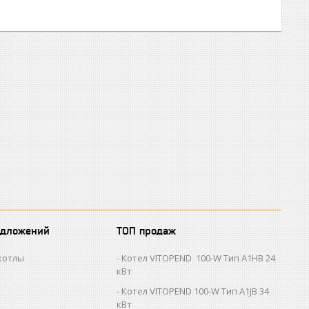
едложений
ТОП продаж
котлы
Котел VITOPEND 100-W Тип A1HB 24
кВт
Котел VITOPEND 100-W Тип A1JB 34
кВт