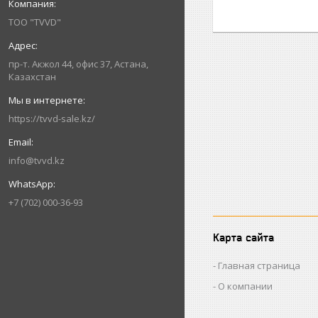
ТОО "TVVD"
пр-т. Акжол 44, офис 37, Астана,
Казахстан
https://tvvd-sale.kz/
info@tvvd.kz
+7 (702) 000-36-93
Карта сайта
Главная страница
О компании