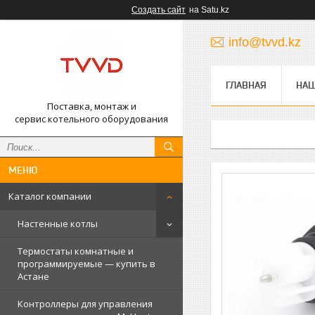
Создать сайт
на Satu.kz
info@tvvd.kz
ГЛАВНАЯ
НА
Поставка, монтаж и
сервис котельного оборудования
Каталог компании
Настенные котлы
Термостаты комнатные и
программируемые — купить в
Астане
Контроллеры для управления