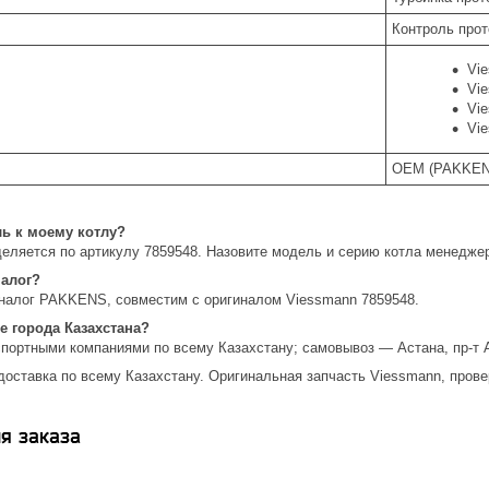
Контроль прот
Vi
Vi
Vi
Vi
OEM (PAKKEN
ль к моему котлу?
еляется по артикулу 7859548. Назовите модель и серию котла менедже
налог?
алог PAKKENS, совместим с оригиналом Viessmann 7859548.
е города Казахстана?
спортными компаниями по всему Казахстану; самовывоз — Астана, пр-т 
доставка по всему Казахстану. Оригинальная запчасть Viessmann, прове
я заказа