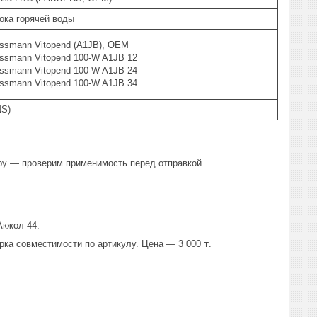
ока горячей воды
essmann Vitopend (A1JB), OEM
essmann Vitopend 100-W A1JB 12
essmann Vitopend 100-W A1JB 24
essmann Vitopend 100-W A1JB 34
S)
ру — проверим применимость перед отправкой.
Акжол 44.
рка совместимости по артикулу. Цена — 3 000 ₸.