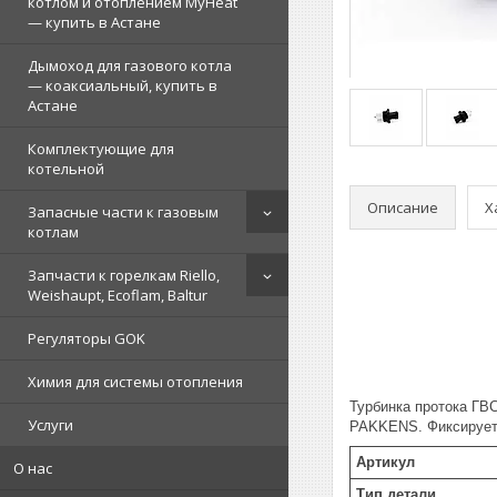
котлом и отоплением MyHeat
— купить в Астане
Дымоход для газового котла
— коаксиальный, купить в
Астане
Комплектующие для
котельной
Описание
Х
Запасные части к газовым
котлам
Запчасти к горелкам Riello,
Weishaupt, Ecoflam, Baltur
Регуляторы GOK
Химия для системы отопления
Турбинка протока ГВ
Услуги
PAKKENS. Фиксирует 
Артикул
О нас
Тип детали