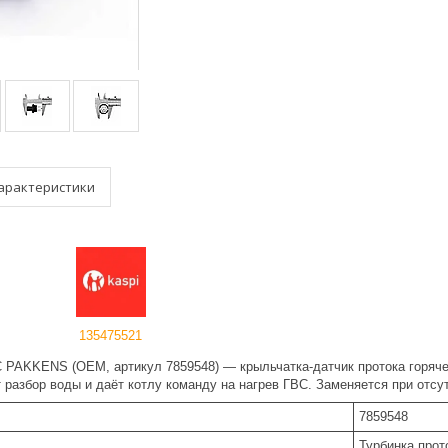
арактеристики
135475521
С PAKKENS (OEM, артикул 7859548) — крыльчатка-датчик протока горяче
разбор воды и даёт котлу команду на нагрев ГВС. Заменяется при отсут
7859548
Турбинка про