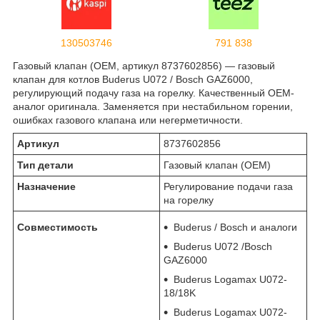
130503746
791 838
Газовый клапан (OEM, артикул 8737602856) — газовый
клапан для котлов Buderus U072 / Bosch GAZ6000,
регулирующий подачу газа на горелку. Качественный OEM-
аналог оригинала. Заменяется при нестабильном горении,
ошибках газового клапана или негерметичности.
Артикул
8737602856
Тип детали
Газовый клапан (OEM)
Назначение
Регулирование подачи газа
на горелку
Совместимость
Buderus / Bosch и аналоги
Buderus U072 /Bosch
GAZ6000
Buderus Logamax U072-
18/18K
Buderus Logamax U072-