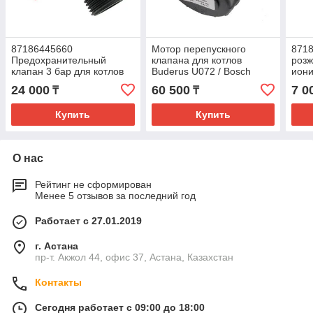
87186445660
Мотор перепускного
871
Предохранительный
клапана для котлов
розж
клапан 3 бар для котлов
Buderus U072 / Bosch
иони
Buderus U072 / Bosch
GAZ6000 8786445640
котл
24 000
60 500
7 0
₸
₸
GAZ6000 -24
Bos
Купить
Купить
О нас
Рейтинг не сформирован
Менее 5 отзывов за последний год
Работает с 27.01.2019
г. Астана
пр-т. Акжол 44, офис 37, Астана, Казахстан
Контакты
Сегодня работает с 09:00 до 18:00