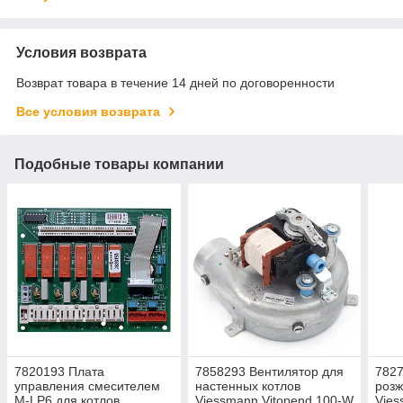
Условия возврата
Возврат товара в течение 14 дней по договоренности
Все условия возврата
Подобные товары компании
7820193 Плата
7858293 Вентилятор для
7827
управления смесителем
настенных котлов
розж
M-LP6 для котлов
Viessmann Vitopend 100-W
Vies