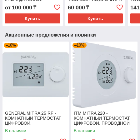
Viessmann Vitotronic
A1JB/A1HB 12-24
100 000
60 000
141
от
₸
₸
Купить
Купить
Акционные предложения и новинки
–10%
–10%
GENERAL MITRA 25 RF -
ITM MITRA 220 -
КОМНАТНЫЙ ТЕРМОСТАТ
КОМНАТНЫЙ ТЕРМОСТАТ
ЦИФРОВОЙ,
ЦИФРОВОЙ, ПРОВОДНОЙ
БЕСПРОВОДНОЙ
В наличии
В наличии