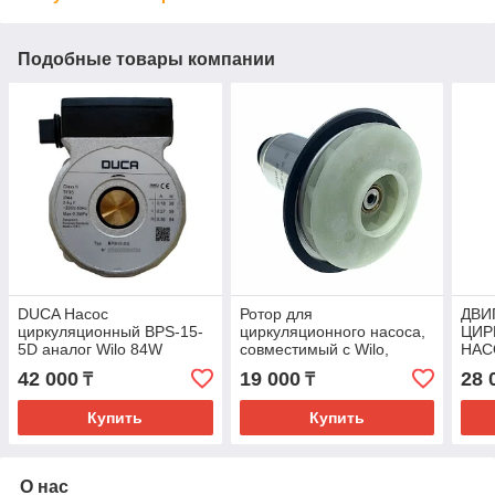
Подобные товары компании
DUCA Насос
Ротор для
ДВИ
циркуляционный BPS-15-
циркуляционного насоса,
ЦИР
5D аналог Wilo 84W
совместимый с Wilo,
НАС
против часовой
широкий ротор 15/5
82W
42 000
19 000
28 
₸
₸
Купить
Купить
О нас