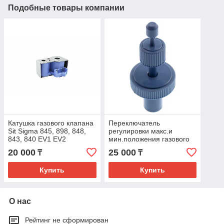
Подобные товары компании
Катушка газового клапана
Переключатель
Sit Sigma 845, 898, 848,
регулировки макс.и
843, 840 EV1 EV2
мин.положения газового
∼24VDC Purple Coil
клапана SIT Sigma
20 000
25 000
₸
₸
Original
Купить
Купить
О нас
Рейтинг не сформирован