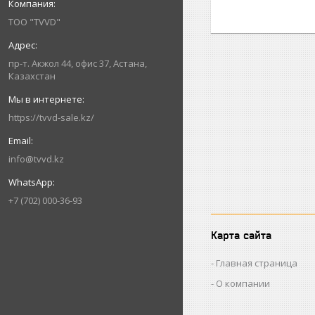
ТОО "TVVD"
пр-т. Акжол 44, офис 37, Астана,
Казахстан
https://tvvd-sale.kz/
info@tvvd.kz
+7 (702) 000-36-93
Карта сайта
Главная страница
О компании