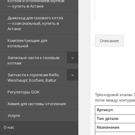
котлом и отоплением MyHeat
— купить в Астане
Дымоход для газового котла
— коаксиальный, купить в
Астане
Комплектующие для
Описание
котельной
Запасные части к газовым
котлам
Запчасти к горелкам Riello,
Weishaupt, Ecoflam, Baltur
Регуляторы GOK
Трёхходовой клапан 3
поток между контура
Химия для системы отопления
Артикул
Услуги
Тип детали
О нас
Назначение