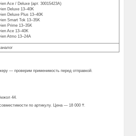
ien Ace / Deluxe (арт. 30015423A)
ien Deluxe 13–40K
ien Deluxe Plus 13–40K
ien Smart Tok 13–35K
ien Prime 13–35K
vien Ace 13–40K
vien Atmo 13–24A
 аналог
жеру — проверим применимость перед отправкой.
Акжол 44.
 совместимости по артикулу. Цена — 18 000 ₸.