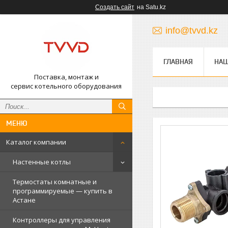
Создать сайт
на Satu.kz
info@tvvd.kz
ГЛАВНАЯ
НА
Поставка, монтаж и
сервис котельного оборудования
Каталог компании
Настенные котлы
Термостаты комнатные и
программируемые — купить в
Астане
Контроллеры для управления