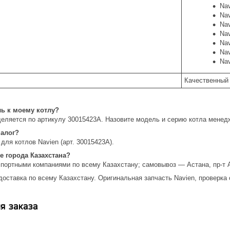
Nav
Nav
Nav
Nav
Nav
Na
Na
Качественный
ль к моему котлу?
еляется по артикулу 30015423A. Назовите модель и серию котла менед
налог?
для котлов Navien (арт. 30015423A).
е города Казахстана?
спортными компаниями по всему Казахстану; самовывоз — Астана, пр-т 
доставка по всему Казахстану. Оригинальная запчасть Navien, проверка
я заказа