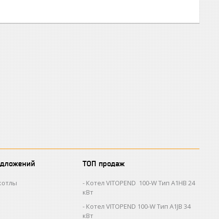
едложений
ТОП продаж
котлы
Котел VITOPEND 100-W Тип A1HB 24
кВт
Котел VITOPEND 100-W Тип A1JB 34
кВт