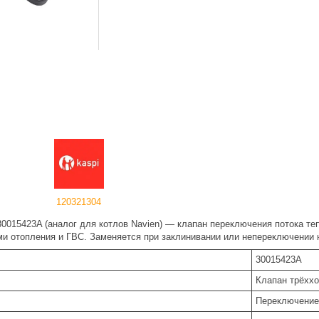
120321304
0015423A (аналог для котлов Navien) — клапан переключения потока те
ми отопления и ГВС. Заменяется при заклинивании или непереключении 
30015423A
Клапан трёххо
Переключение