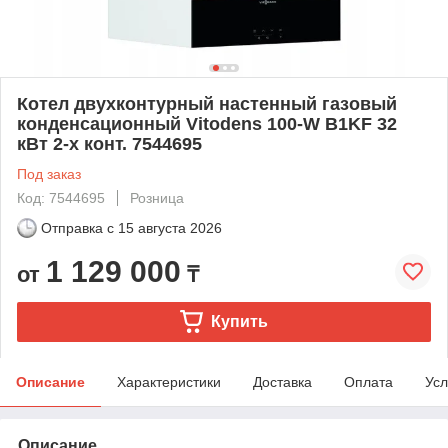
Котел двухконтурный настенный газовый
конденсационный Vitodens 100-W B1KF 32
кВт 2-х конт. 7544695
Под заказ
Код: 7544695
Розница
Отправка с
15 августа 2026
1 129 000
от
₸
Купить
Описание
Характеристики
Доставка
Оплата
Усл
Описание