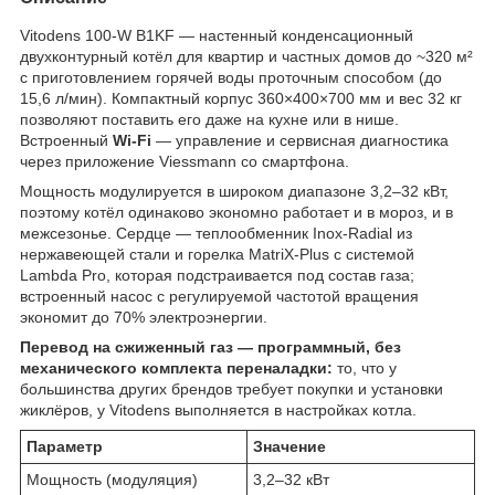
Vitodens 100-W B1KF — настенный конденсационный
двухконтурный котёл для квартир и частных домов до ~320 м²
с приготовлением горячей воды проточным способом (до
15,6 л/мин). Компактный корпус 360×400×700 мм и вес 32 кг
позволяют поставить его даже на кухне или в нише.
Встроенный
Wi-Fi
— управление и сервисная диагностика
через приложение Viessmann со смартфона.
Мощность модулируется в широком диапазоне 3,2–32 кВт,
поэтому котёл одинаково экономно работает и в мороз, и в
межсезонье. Сердце — теплообменник Inox-Radial из
нержавеющей стали и горелка MatriX-Plus с системой
Lambda Pro, которая подстраивается под состав газа;
встроенный насос с регулируемой частотой вращения
экономит до 70% электроэнергии.
Перевод на сжиженный газ — программный, без
механического комплекта переналадки:
то, что у
большинства других брендов требует покупки и установки
жиклёров, у Vitodens выполняется в настройках котла.
Параметр
Значение
Мощность (модуляция)
3,2–32 кВт