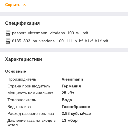
Скрыть
Спецификация
pasport_viessmann_vitodens_100_w_.pdf
6135_803_ba_vitodens_100_111_b1hf_b1kf_b1lf.pdf
Характеристики
Основные
Производитель
Viessmann
Страна производитель
Германия
Мощность номинальная
25 кВт
Теплоноситель
Вода
Вид топлива
Газообразное
Расход газового топлива
2.88 куб. м/час
Давление газа на входе в
13 мбар
котел