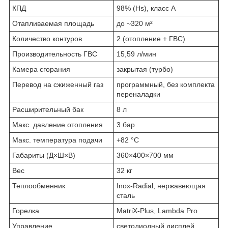
КПД
98% (Hs), класс A
Отапливаемая площадь
до ~320 м²
Количество контуров
2 (отопление + ГВС)
Производительность ГВС
15,59 л/мин
Камера сгорания
закрытая (турбо)
Перевод на сжиженный газ
программный, без комплекта
переналадки
Расширительный бак
8 л
Макс. давление отопления
3 бар
Макс. температура подачи
+82 °C
Габариты (Д×Ш×В)
360×400×700 мм
Вес
32 кг
Теплообменник
Inox-Radial, нержавеющая
сталь
Горелка
MatriX-Plus, Lambda Pro
Управление
светодиодный дисплей,