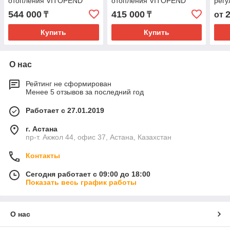
отопления VITOPEND
отопления VITOPEND
регу
100-W Тип A1JB 24 кВт
100-W Тип A1JB 12 кВт
100
544 000
415 000
₸
₸
от
Купить
Купить
О нас
Рейтинг не сформирован
Менее 5 отзывов за последний год
Работает с 27.01.2019
г. Астана
пр-т. Акжол 44, офис 37, Астана, Казахстан
Контакты
Сегодня работает с 09:00 до 18:00
Показать весь график работы
О нас