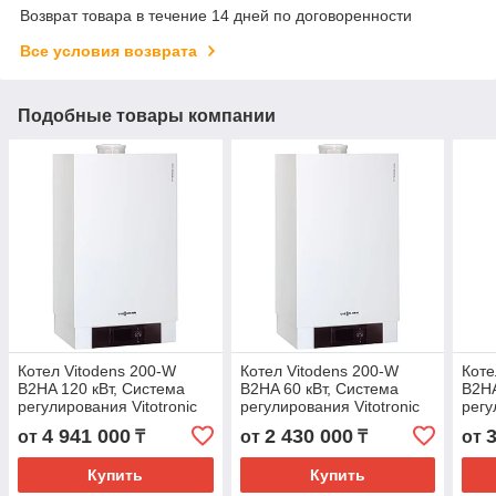
Возврат товара в течение 14 дней по договоренности
Все условия возврата
Подобные товары компании
Котел Vitodens 200-W
Котел Vitodens 200-W
Коте
B2HA 120 кВт, Система
B2HA 60 кВт, Система
B2HA
регулирования Vitotronic
регулирования Vitotronic
регу
200 HO1B
100 HC1B
200
4 941 000
2 430 000
от
₸
от
₸
от
Купить
Купить