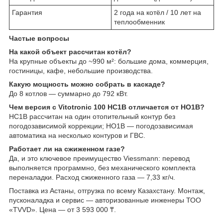
Гарантия
2 года на котёл / 10 лет на
теплообменник
Частые вопросы
На какой объект рассчитан котёл?
На крупные объекты до ~990 м²: большие дома, коммерция,
гостиницы, кафе, небольшие производства.
Какую мощность можно собрать в каскаде?
До 8 котлов — суммарно до 792 кВт.
Чем версия с Vitotronic 100 HC1B отличается от HO1B?
HC1B рассчитан на один отопительный контур без
погодозависимой коррекции; HO1B — погодозависимая
автоматика на несколько контуров и ГВС.
Работает ли на сжиженном газе?
Да, и это ключевое преимущество Viessmann: перевод
выполняется программно, без механического комплекта
переналадки. Расход сжиженного газа — 7,33 кг/ч.
Поставка из Астаны, отгрузка по всему Казахстану. Монтаж,
пусконаладка и сервис — авторизованные инженеры ТОО
«TVVD». Цена — от 3 593 000 ₸.