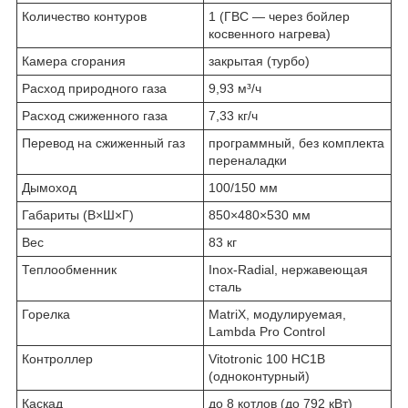
Количество контуров
1 (ГВС — через бойлер
косвенного нагрева)
Камера сгорания
закрытая (турбо)
Расход природного газа
9,93 м³/ч
Расход сжиженного газа
7,33 кг/ч
Перевод на сжиженный газ
программный, без комплекта
переналадки
Дымоход
100/150 мм
Габариты (В×Ш×Г)
850×480×530 мм
Вес
83 кг
Теплообменник
Inox-Radial, нержавеющая
сталь
Горелка
MatriX, модулируемая,
Lambda Pro Control
Контроллер
Vitotronic 100 HC1B
(одноконтурный)
Каскад
до 8 котлов (до 792 кВт)