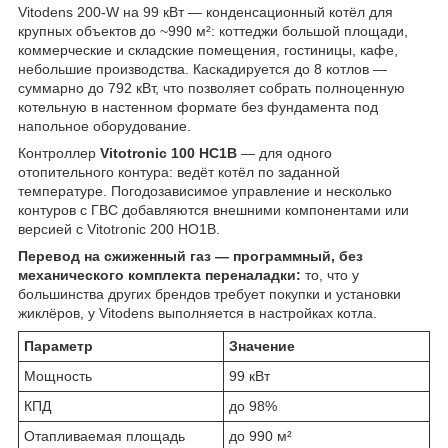
Vitodens 200-W на 99 кВт — конденсационный котёл для
крупных объектов до ~990 м²: коттеджи большой площади,
коммерческие и складские помещения, гостиницы, кафе,
небольшие производства. Каскадируется до 8 котлов —
суммарно до 792 кВт, что позволяет собрать полноценную
котельную в настенном формате без фундамента под
напольное оборудование.
Контроллер
Vitotronic 100 HC1B
— для одного
отопительного контура: ведёт котёл по заданной
температуре. Погодозависимое управление и несколько
контуров с ГВС добавляются внешними компонентами или
версией с Vitotronic 200 HO1B.
Перевод на сжиженный газ — программный, без
механического комплекта переналадки:
то, что у
большинства других брендов требует покупки и установки
жиклёров, у Vitodens выполняется в настройках котла.
Параметр
Значение
Мощность
99 кВт
КПД
до 98%
Отапливаемая площадь
до 990 м²