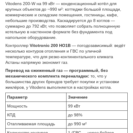
Vitodens 200-W на 99 кВт — конденсационный котёл для
крупных объектов до ~990 м²: коттеджи большой площади,
коммерческие и складские помещения, гостиницы, кафе,
небольшие производства. Каскадируется до 8 котлов —
суммарно до 792 кВт, что позволяет собрать полноценную
котельную в настенном формате без фундамента под
напольное оборудование.
Контроллер
Vitotronic 200 HO1B
— погодозависимый: ведёт
несколько контуров отопления и ГВС по уличной
температуре, что для резко-континентального климата
Астаны напрямую экономит газ.
Перевод на сжиженный газ — программный, без
механического комплекта переналадки:
то, что у
большинства других брендов требует покупки и установки
жиклёров, у Vitodens выполняется в настройках котла.
Параметр
Значение
Мощность
99 кВт
КПД
до 98%
Отапливаемая площадь
до 990 м²
Количество контуров
1 (ГВС — через бойлер