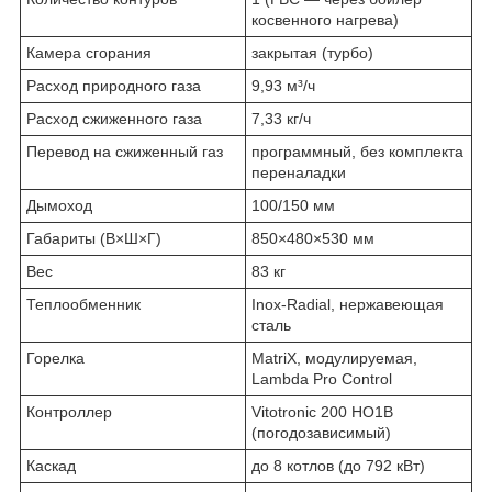
косвенного нагрева)
Камера сгорания
закрытая (турбо)
Расход природного газа
9,93 м³/ч
Расход сжиженного газа
7,33 кг/ч
Перевод на сжиженный газ
программный, без комплекта
переналадки
Дымоход
100/150 мм
Габариты (В×Ш×Г)
850×480×530 мм
Вес
83 кг
Теплообменник
Inox-Radial, нержавеющая
сталь
Горелка
MatriX, модулируемая,
Lambda Pro Control
Контроллер
Vitotronic 200 HO1B
(погодозависимый)
Каскад
до 8 котлов (до 792 кВт)