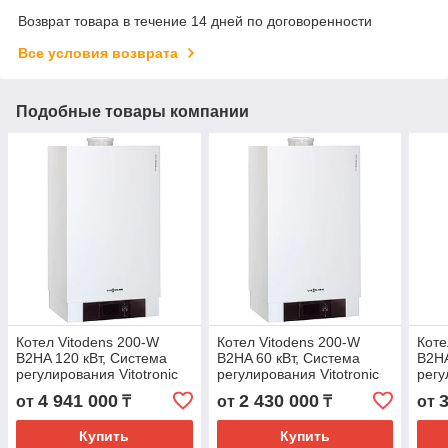
Возврат товара в течение 14 дней по договоренности
Все условия возврата
Подобные товары компании
Котел Vitodens 200-W
Котел Vitodens 200-W
Коте
B2HA 120 кВт, Система
B2HA 60 кВт, Система
B2HA
регулирования Vitotronic
регулирования Vitotronic
регу
200 HO1B
100 HC1B
200
4 941 000
2 430 000
от
₸
от
₸
от
Купить
Купить