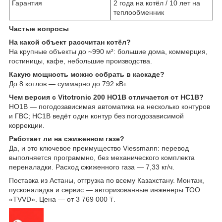
Гарантия
2 года на котёл / 10 лет на
теплообменник
Частые вопросы
На какой объект рассчитан котёл?
На крупные объекты до ~990 м²: большие дома, коммерция,
гостиницы, кафе, небольшие производства.
Какую мощность можно собрать в каскаде?
До 8 котлов — суммарно до 792 кВт.
Чем версия с Vitotronic 200 HO1B отличается от HC1B?
HO1B — погодозависимая автоматика на несколько контуров
и ГВС; HC1B ведёт один контур без погодозависимой
коррекции.
Работает ли на сжиженном газе?
Да, и это ключевое преимущество Viessmann: перевод
выполняется программно, без механического комплекта
переналадки. Расход сжиженного газа — 7,33 кг/ч.
Поставка из Астаны, отгрузка по всему Казахстану. Монтаж,
пусконаладка и сервис — авторизованные инженеры ТОО
«TVVD». Цена — от 3 769 000 ₸.