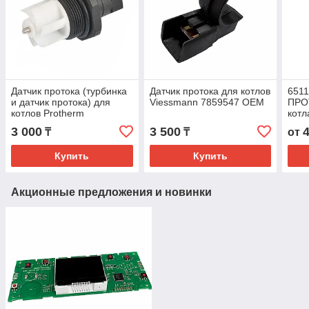
Датчик протока (турбинка
Датчик протока для котлов
651
и датчик протока) для
Viessmann 7859547 OEM
ПРО
котлов Protherm
котл
0020118662 (D003201349,
3 000
3 500
₸
₸
от
0020123548) OEM
Купить
Купить
Акционные предложения и новинки