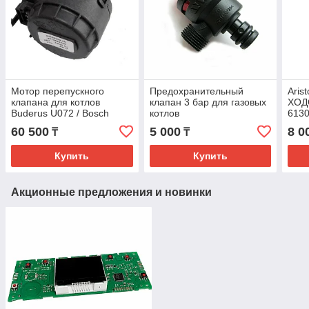
Мотор перепускного
Предохранительный
Aris
клапана для котлов
клапан 3 бар для газовых
ХОД
Buderus U072 / Bosch
котлов
613
GAZ6000 8786445640
Bosch/Buderus/Ariston
60 500
5 000
8 0
₸
₸
87186445660 (61312668)
Купить
Купить
Акционные предложения и новинки