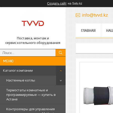
Создать сайт
на Satu.kz
info@tvvd.kz
ГЛАВНАЯ
НА
Поставка, монтаж и
сервис котельного оборудования
Каталог компании
Настенные котлы
Термостаты комнатные и
программируемые — купить в
Астане
Контроллеры для управления