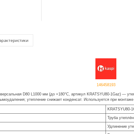
арактеристики
146458193
иверсальная D80 L1000 мм (до +180°C, артикул KRATSYU80-1Gaz) — ут
ымоудаления; утепление снижает конденсат. Используется при монтаже
KRATSYU80-1
Труба утеплён
Удлинение ут