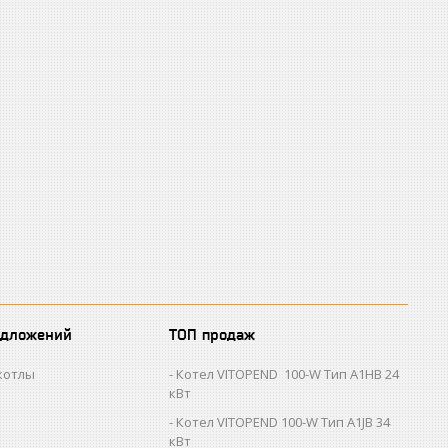
едложений
ТОП продаж
котлы
Котел VITOPEND 100-W Тип A1HB 24
кВт
Котел VITOPEND 100-W Тип A1JB 34
кВт