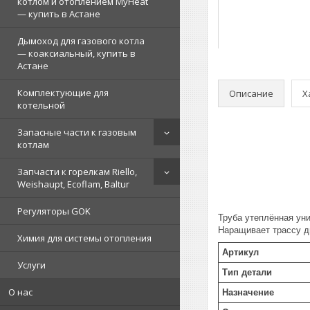
котлом и отоплением MyHeat
— купить в Астане
Дымоход для газового котла
— коаксиальный, купить в
Астане
Комплектующие для
Описание
Х
котельной
Запасные части к газовым
котлам
Запчасти к горелкам Riello,
Weishaupt, Ecoflam, Baltur
Регуляторы GOK
Труба утеплённая ун
Наращивает трассу д
Химия для системы отопления
Артикул
Услуги
Тип детали
О нас
Назначение