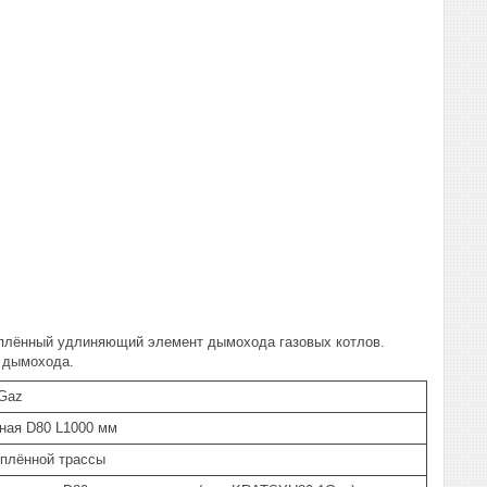
еплённый удлиняющий элемент дымохода газовых котлов.
 дымохода.
Gaz
ная D80 L1000 мм
еплённой трассы