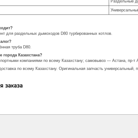
Раздельные д
Универсальны
ходит?
нт для раздельных дымоходов D80 турбированных котлов.
налог?
ённая труба D80.
е города Казахстана?
спортными компаниями по всему Казахстану; самовывоз — Астана, пр-т 
доставка по всему Казахстану. Оригинальная запчасть универсальный, п
я заказа