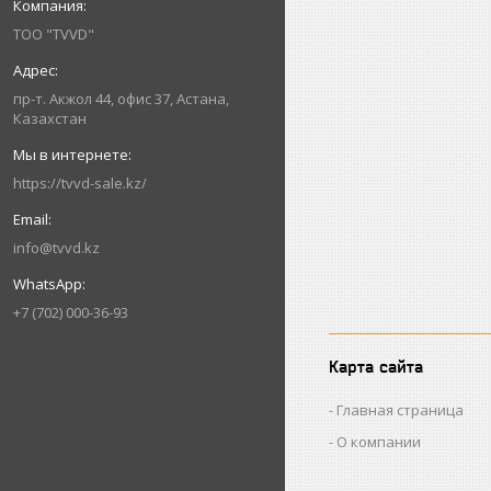
ТОО "TVVD"
пр-т. Акжол 44, офис 37, Астана,
Казахстан
https://tvvd-sale.kz/
info@tvvd.kz
+7 (702) 000-36-93
Карта сайта
Главная страница
О компании