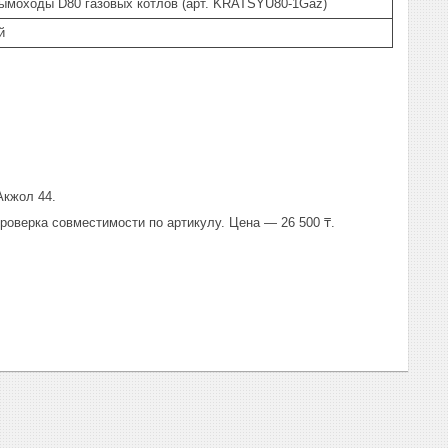
ымоходы D80 газовых котлов (арт. KRATSYU80-1Gaz)
й
Акжол 44.
роверка совместимости по артикулу. Цена — 26 500 ₸.