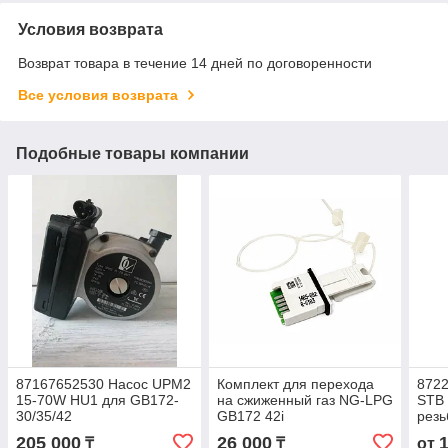
Условия возврата
Возврат товара в течение 14 дней по договоренности
Все условия возврата
Подобные товары компании
87167652530 Насос UPM2
Комплект для перехода
872
15-70W HU1 для GB172-
на сжиженный газ NG-LPG
STB 
30/35/42
GB172 42i
резь
205 000
26 000
₸
₸
от