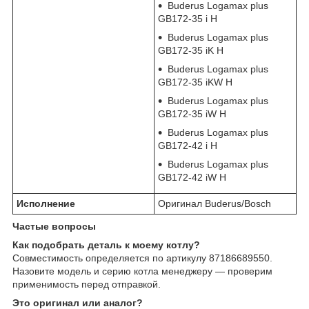
Buderus Logamax plus
GB172-35 i H
Buderus Logamax plus
GB172-35 iK H
Buderus Logamax plus
GB172-35 iKW H
Buderus Logamax plus
GB172-35 iW H
Buderus Logamax plus
GB172-42 i H
Buderus Logamax plus
GB172-42 iW H
Исполнение
Оригинал Buderus/Bosch
Частые вопросы
Как подобрать деталь к моему котлу?
Совместимость определяется по артикулу 87186689550.
Назовите модель и серию котла менеджеру — проверим
применимость перед отправкой.
Это оригинал или аналог?