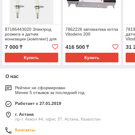
87186443020 Электрод
7862226 автоматика котла
781
розжига и датчик
Vitodens 200
датч
ионизации (комплект) для
Vito
котлов Buderus U072 /
7 000
416 500
31 
₸
₸
Bosch GAZ6000
Купить
Купить
О нас
Рейтинг не сформирован
Менее 5 отзывов за последний год
Работает с 27.01.2019
г. Астана
пр-т. Акжол 44, офис 37, Астана, Казахстан
Контакты