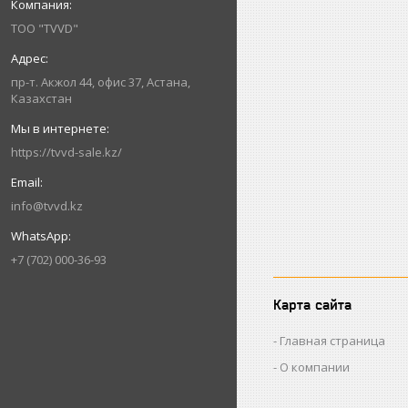
ТОО "TVVD"
пр-т. Акжол 44, офис 37, Астана,
Казахстан
https://tvvd-sale.kz/
info@tvvd.kz
+7 (702) 000-36-93
Карта сайта
Главная страница
О компании