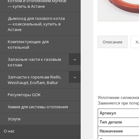
котлом и отоплением MyHeat
— купить в Астане
Дымоход для газового котла
— коаксиальный, купить в
Астане
Комплектующие для
Описание
Х
котельной
Запасные части к газовым
котлам
Запчасти к горелкам Riello,
Weishaupt, Ecoflam, Baltur
Регуляторы GOK
Уплотнение силиконо
Заменяется при потер
Химия для системы отопления
Артикул
Услуги
Тип детали
О нас
Назначение