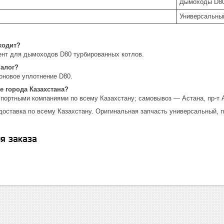
Дымоходы D80
Универсальны
ходит?
нт для дымоходов D80 турбированных котлов.
налог?
оновое уплотнение D80.
е города Казахстана?
спортными компаниями по всему Казахстану; самовывоз — Астана, пр-т 
доставка по всему Казахстану. Оригинальная запчасть универсальный, п
я заказа