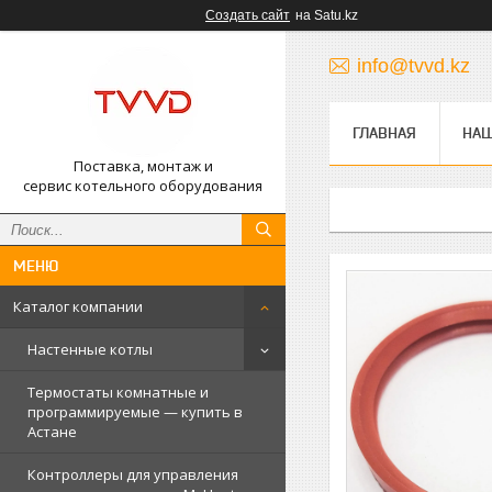
Создать сайт
на Satu.kz
info@tvvd.kz
ГЛАВНАЯ
НА
Поставка, монтаж и
сервис котельного оборудования
Каталог компании
Настенные котлы
Термостаты комнатные и
программируемые — купить в
Астане
Контроллеры для управления