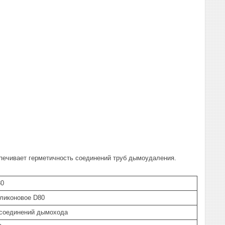
печивает герметичность соединений труб дымоудаления.
80
ликоновое D80
 соединений дымохода