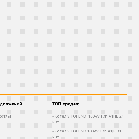
едложений
ТОП продаж
котлы
Котел VITOPEND 100-W Тип A1HB 24
кВт
Котел VITOPEND 100-W Тип A1JB 34
кВт