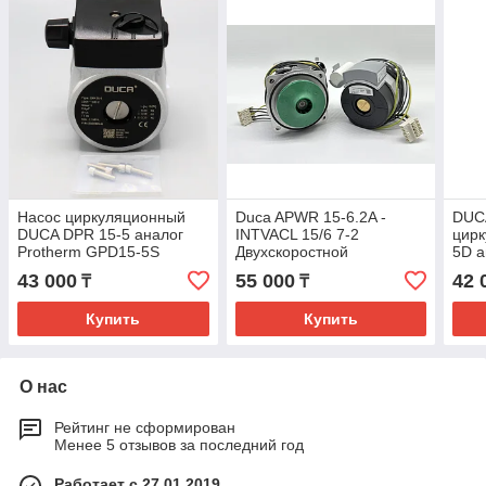
Насос циркуляционный
Duca APWR 15-6.2A -
DUC
DUCA DPR 15-5 аналог
INTVACL 15/6 7-2
цирк
Protherm GPD15-5S
Двухскоростной
5D а
Циркуляционный Насос
прот
43 000
55 000
42 
₸
₸
Купить
Купить
О нас
Рейтинг не сформирован
Менее 5 отзывов за последний год
Работает с 27.01.2019