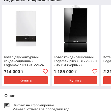
Котел двухконтурный
Котел конденсационный
Коте
конденсационный
Logamax plus GB172i-35 H
Loga
Logamax plus GB122i-24
- 35 кВт (черный)
KD H
714 000
1 185 000
2 3
₸
₸
Купить
Купить
О нас
Рейтинг не сформирован
Менее 5 отзывов за последний год