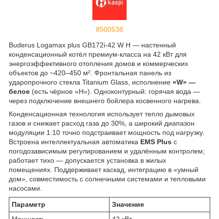
8500538
Buderus Logamax plus GB172i-42 W H — настенный
конденсационный котёл премиум-класса на 42 кВт для
энергоэффективного отопления домов и коммерческих
объектов до ~420–450 м². Фронтальная панель из
ударопрочного стекла Titanium Glass, исполнение
«W» —
белое
(есть чёрное «H»). Одноконтурный: горячая вода —
через подключение внешнего бойлера косвенного нагрева.
Конденсационная технология использует тепло дымовых
газов и снижает расход газа до 30%, а широкий диапазон
модуляции 1:10 точно подстраивает мощность под нагрузку.
Встроена интеллектуальная автоматика
EMS Plus
с
погодозависимым регулированием и удалённым контролем;
работает тихо — допускается установка в жилых
помещениях. Поддерживает каскад, интеграцию в «умный
дом», совместимость с солнечными системами и тепловыми
насосами.
Параметр
Значение
Мощность
42 кВт