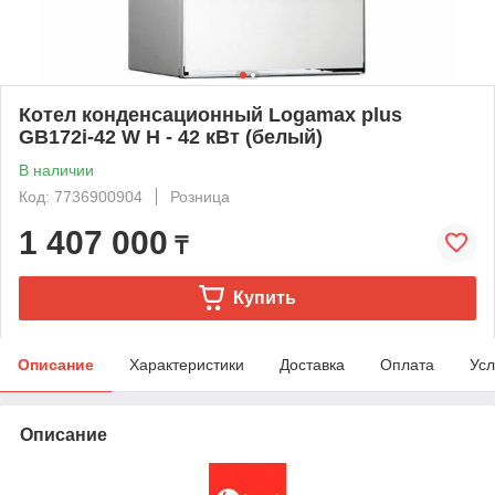
Котел конденсационный Logamax plus
GB172i-42 W H - 42 кВт (белый)
В наличии
Код: 7736900904
Розница
1 407 000
₸
Купить
Описание
Характеристики
Доставка
Оплата
Усл
Описание