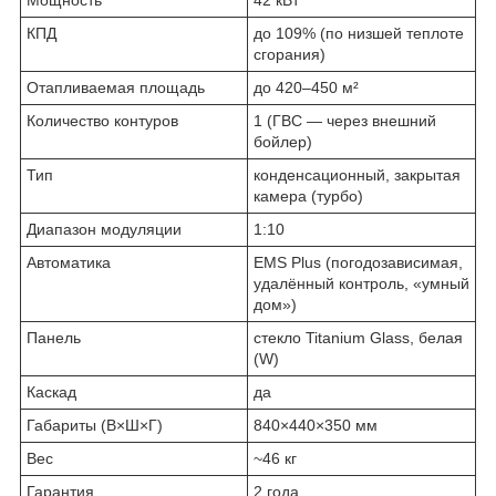
КПД
до 109% (по низшей теплоте
сгорания)
Отапливаемая площадь
до 420–450 м²
Количество контуров
1 (ГВС — через внешний
бойлер)
Тип
конденсационный, закрытая
камера (турбо)
Диапазон модуляции
1:10
Автоматика
EMS Plus (погодозависимая,
удалённый контроль, «умный
дом»)
Панель
стекло Titanium Glass, белая
(W)
Каскад
да
Габариты (В×Ш×Г)
840×440×350 мм
Вес
~46 кг
Гарантия
2 года