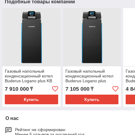
Подобные товары компании
Газовый напольный
Газовый напольный
Газ
конденсационный котел
конденсационный котел
конд
Buderus Logano plus KB
Buderus Logano plus
Bude
372 -300R
KB372-250L
KB37
7 910 000
7 105 000
4 8
₸
₸
Купить
Купить
О нас
Рейтинг не сформирован
Менее 5 отзывов за последний год