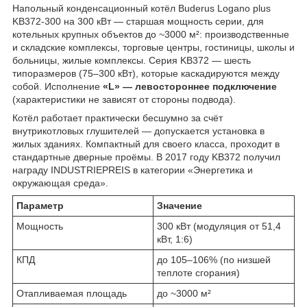
Напольный конденсационный котёл Buderus Logano plus
KB372-300 на 300 кВт — старшая мощность серии, для
котельных крупных объектов до ~3000 м²: производственные
и складские комплексы, торговые центры, гостиницы, школы и
больницы, жилые комплексы. Серия KB372 — шесть
типоразмеров (75–300 кВт), которые каскадируются между
собой. Исполнение
«L» — левостороннее подключение
(характеристики не зависят от стороны подвода).
Котёл работает практически бесшумно за счёт
внутрикотловых глушителей — допускается установка в
жилых зданиях. Компактный для своего класса, проходит в
стандартные дверные проёмы. В 2017 году KB372 получил
награду INDUSTRIEPREIS в категории «Энергетика и
окружающая среда».
Параметр
Значение
Мощность
300 кВт (модуляция от 51,4
кВт, 1:6)
КПД
до 105–106% (по низшей
теплоте сгорания)
Отапливаемая площадь
до ~3000 м²