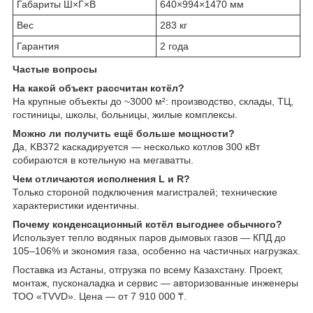
Габариты Ш×Г×В
640×994×1470 мм
Вес
283 кг
Гарантия
2 года
Частые вопросы
На какой объект рассчитан котёл?
На крупные объекты до ~3000 м²: производство, склады, ТЦ,
гостиницы, школы, больницы, жилые комплексы.
Можно ли получить ещё больше мощности?
Да, KB372 каскадируется — несколько котлов 300 кВт
собираются в котельную на мегаватты.
Чем отличаются исполнения L и R?
Только стороной подключения магистралей; технические
характеристики идентичны.
Почему конденсационный котёл выгоднее обычного?
Использует тепло водяных паров дымовых газов — КПД до
105–106% и экономия газа, особенно на частичных нагрузках.
Поставка из Астаны, отгрузка по всему Казахстану. Проект,
монтаж, пусконаладка и сервис — авторизованные инженеры
ТОО «TVVD». Цена — от 7 910 000 ₸.