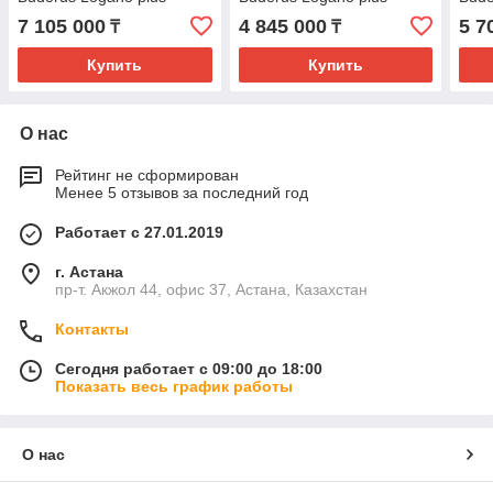
KB372-250R
KB372-100 L
372 
7 105 000
4 845 000
5 7
₸
₸
Купить
Купить
О нас
Рейтинг не сформирован
Менее 5 отзывов за последний год
Работает с 27.01.2019
г. Астана
пр-т. Акжол 44, офис 37, Астана, Казахстан
Контакты
Сегодня работает с 09:00 до 18:00
Показать весь график работы
О нас