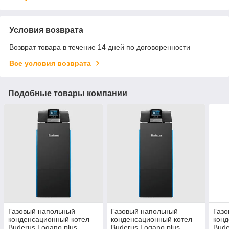
Условия возврата
Возврат товара в течение 14 дней по договоренности
Все условия возврата
Подобные товары компании
Газовый напольный
Газовый напольный
Газ
конденсационный котел
конденсационный котел
конд
Buderus Logano plus
Buderus Logano plus
Bude