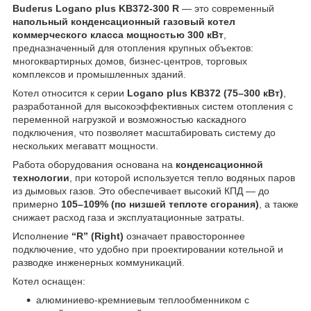
Buderus Logano plus KB372-300 R
— это современный
напольный конденсационный газовый котел
коммерческого класса мощностью 300 кВт
,
предназначенный для отопления крупных объектов:
многоквартирных домов, бизнес-центров, торговых
комплексов и промышленных зданий.
Котел относится к серии
Logano plus KB372 (75–300 кВт)
,
разработанной для высокоэффективных систем отопления с
переменной нагрузкой и возможностью каскадного
подключения, что позволяет масштабировать систему до
нескольких мегаватт мощности.
Работа оборудования основана на
конденсационной
технологии
, при которой используется тепло водяных паров
из дымовых газов. Это обеспечивает высокий КПД — до
примерно
105–109% (по низшей теплоте сгорания)
, а также
снижает расход газа и эксплуатационные затраты.
Исполнение
“R” (Right)
означает правостороннее
подключение, что удобно при проектировании котельной и
разводке инженерных коммуникаций.
Котел оснащен:
алюминиево-кремниевым теплообменником с