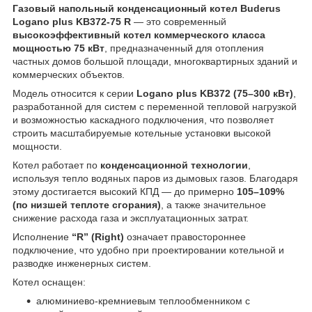
Газовый напольный конденсационный котел Buderus
Logano plus KB372-75 R
— это современный
высокоэффективный котел коммерческого класса
мощностью 75 кВт
, предназначенный для отопления
частных домов большой площади, многоквартирных зданий и
коммерческих объектов.
Модель относится к серии
Logano plus KB372 (75–300 кВт)
,
разработанной для систем с переменной тепловой нагрузкой
и возможностью каскадного подключения, что позволяет
строить масштабируемые котельные установки высокой
мощности.
Котел работает по
конденсационной технологии
,
используя тепло водяных паров из дымовых газов. Благодаря
этому достигается высокий КПД — до примерно
105–109%
(по низшей теплоте сгорания)
, а также значительное
снижение расхода газа и эксплуатационных затрат.
Исполнение
“R” (Right)
означает правостороннее
подключение, что удобно при проектировании котельной и
разводке инженерных систем.
Котел оснащен:
алюминиево-кремниевым теплообменником с