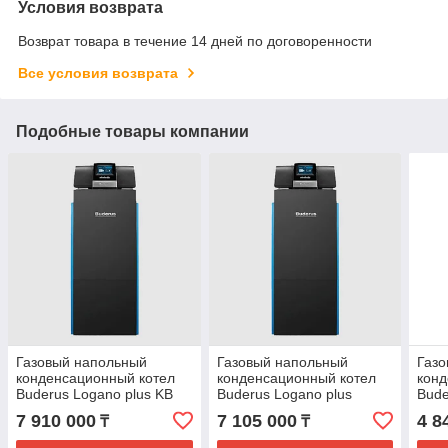
Условия возврата
Возврат товара в течение 14 дней по договоренности
Все условия возврата
Подобные товары компании
Газовый напольный
Газовый напольный
Газ
конденсационный котел
конденсационный котел
конд
Buderus Logano plus KB
Buderus Logano plus
Bude
372 -300R
KB372-250L
KB37
7 910 000
7 105 000
4 8
₸
₸