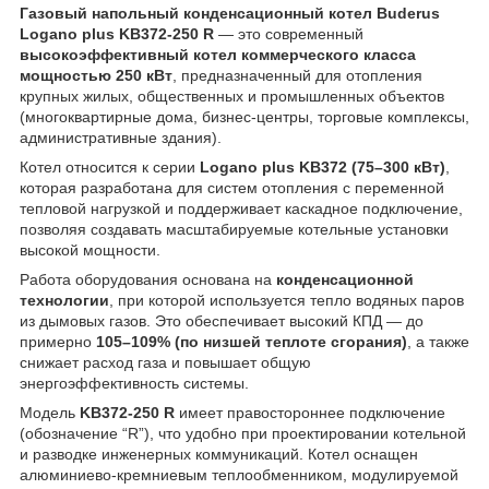
Газовый напольный конденсационный котел Buderus
Logano plus KB372-250 R
— это современный
высокоэффективный котел коммерческого класса
мощностью 250 кВт
, предназначенный для отопления
крупных жилых, общественных и промышленных объектов
(многоквартирные дома, бизнес-центры, торговые комплексы,
административные здания).
Котел относится к серии
Logano plus KB372 (75–300 кВт)
,
которая разработана для систем отопления с переменной
тепловой нагрузкой и поддерживает каскадное подключение,
позволяя создавать масштабируемые котельные установки
высокой мощности.
Работа оборудования основана на
конденсационной
технологии
, при которой используется тепло водяных паров
из дымовых газов. Это обеспечивает высокий КПД — до
примерно
105–109% (по низшей теплоте сгорания)
, а также
снижает расход газа и повышает общую
энергоэффективность системы.
Модель
KB372-250 R
имеет правостороннее подключение
(обозначение “R”), что удобно при проектировании котельной
и разводке инженерных коммуникаций. Котел оснащен
алюминиево-кремниевым теплообменником, модулируемой