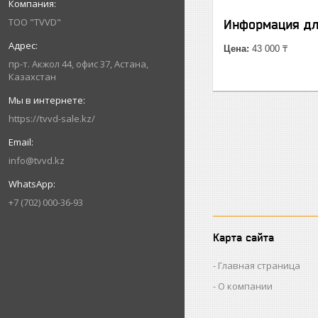
ТОО "TVVD"
Информация дл
Цена:
43 000 ₸
пр-т. Акжол 44, офис 37, Астана,
Казахстан
https://tvvd-sale.kz/
info@tvvd.kz
+7 (702) 000-36-93
Карта сайта
Главная страница
О компании