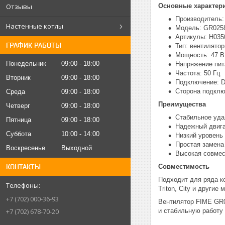
Отзывы
Основные характер
Производитель:
Настенные котлы
Модель: GR025
Артикулы: H035
ГРАФИК РАБОТЫ
Тип: вентилято
Мощность: 47 В
Понедельник
09:00
18:00
Напряжение пит
Частота: 50 Гц
Вторник
09:00
18:00
Подключение: 
Сторона подклю
Среда
09:00
18:00
Преимущества
Четверг
09:00
18:00
Стабильное уда
Пятница
09:00
18:00
Надежный двига
Суббота
10:00
14:00
Низкий уровень
Простая замена
Воскресенье
Выходной
Высокая совмес
КОНТАКТЫ
Совместимость
Подходит для ряда кот
Triton, City и други
+7 (702) 000-36-93
Вентилятор FIME GR0
и стабильную работу
+7 (702) 678-70-20