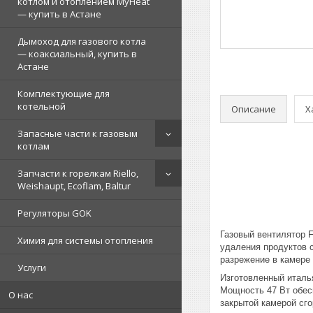
котлом и отоплением MyHeat
— купить в Астане
Дымоход для газового котла
— коаксиальный, купить в
Астане
Комплектующие для
котельной
Описание
Х
Запасные части к газовым
котлам
Запчасти к горелкам Riello,
Weishaupt, Ecoflam, Baltur
Регуляторы GOK
Газовый вентилятор 
Химия для системы отопления
удаления продуктов с
разрежение в камере
Услуги
Изготовленный италь
Мощность 47 Вт обес
О нас
закрытой камерой сг