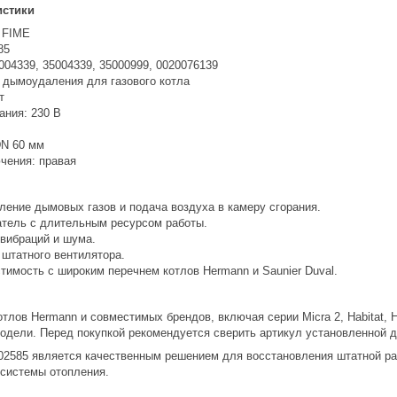
истики
 FIME
85
004339, 35004339, 35000999, 0020076139
р дымоудаления для газового котла
т
ания: 230 В
DN 60 мм
чения: правая
ление дымовых газов и подача воздуха в камеру сгорания.
тель с длительным ресурсом работы.
 вибраций и шума.
 штатного вентилятора.
тимость с широким перечнем котлов Hermann и Saunier Duval.
лов Hermann и совместимых брендов, включая серии Micra 2, Habitat, Habi
е модели. Перед покупкой рекомендуется сверить артикул установленной 
2585 является качественным решением для восстановления штатной рабо
 системы отопления.