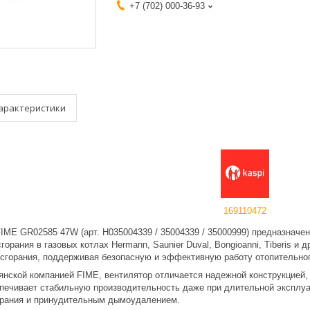
+7 (702) 000-36-93
арактеристики
169110472
FIME GR02585 47W (арт. H035004339 / 35004339 / 35000999) предназначе
горания в газовых котлах Hermann, Saunier Duval, Bongioanni, Tiberis 
 сгорания, поддерживая безопасную и эффективную работу отопительно
янской компанией FIME, вентилятор отличается надежной конструкцией
печивает стабильную производительность даже при длительной эксплуата
орания и принудительным дымоудалением.