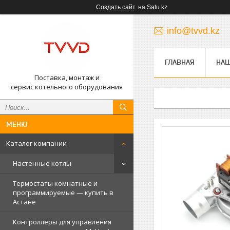
Создать сайт
на Satu.kz
info@tvvd.kz
ГЛАВНАЯ
НА
Поставка, монтаж и
сервис котельного оборудования
Каталог компании
Настенные котлы
Термостаты комнатные и
программируемые — купить в
Астане
Контроллеры для управления