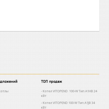
едложений
ТОП продаж
котлы
Котел VITOPEND 100-W Тип A1HB 24
кВт
Котел VITOPEND 100-W Тип A1JB 34
кВт