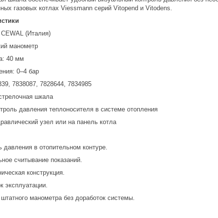
ных газовых котлах Viessmann серий Vitopend и Vitodens.
истики
 CEWAL (Италия)
кий манометр
а: 40 мм
ения: 0–4 бар
39, 7838087, 7828644, 7834985
 стрелочная шкала
нтроль давления теплоносителя в системе отопления
дравлический узел или на панель котла
ь давления в отопительном контуре.
ьное считывание показаний.
ическая конструкция.
к эксплуатации.
 штатного манометра без доработок системы.