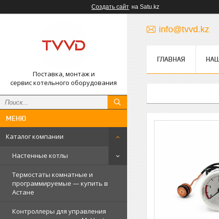
Создать сайт
на Satu.kz
info@tvvd.kz
ГЛАВНАЯ
НА
Поставка, монтаж и
сервис котельного оборудования
Каталог компании
Настенные котлы
Термостаты комнатные и
программируемые — купить в
Астане
Контроллеры для управления