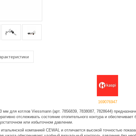
арактеристики
169076947
мм для котлов Viessmann (арт. 7856839, 7838087, 7828644) предназнач
еративно отслеживать состояние отопительного контура и обеспечивает
достаточном или избыточном давлении.
 итальянской компанией CEWAL и отличается высокой точностью показа
ая шкала обеспечивает удобный визуальный контроль давления без нео