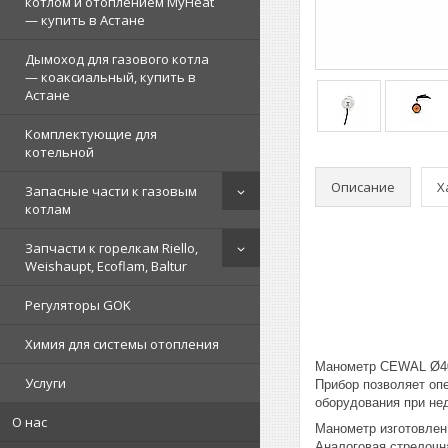
котлом и отоплением MyHeat
— купить в Астане
Дымоход для газового котла
— коаксиальный, купить в
Астане
Комплектующие для
котельной
Описание
Х
Запасные части к газовым
котлам
Запчасти к горелкам Riello,
Weishaupt, Ecoflam, Baltur
Регуляторы GOK
Химия для системы отопления
Манометр CEWAL Ø40 
Услуги
Прибор позволяет оп
оборудования при не
О нас
Манометр изготовлен
Аналоговая стрелочн