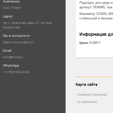
Подходит для ряда к
артикул 7834985, при
ТОО "TVVD"
Манометр CEWAL Ø40
стабильной и безопас
пр-т. Акжол 44, офис 37, Астана,
Казахстан
Информация дл
https://tvvd-sale.kz/
Цена:
8 000 ₸
info@tvvd.kz
+7 (702) 000-36-93
Карта сайта
Главная страница
О компании