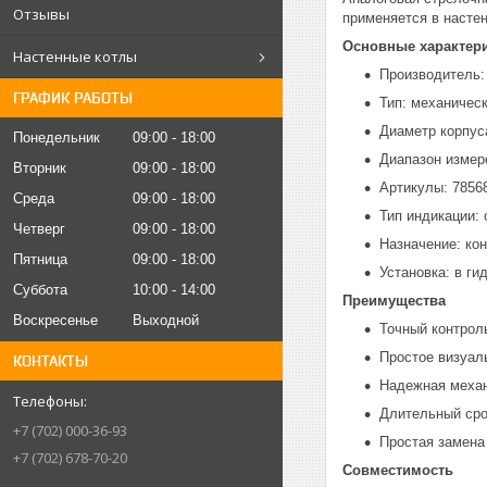
Отзывы
применяется в настен
Основные характер
Настенные котлы
Производитель:
ГРАФИК РАБОТЫ
Тип: механичес
Диаметр корпус
Понедельник
09:00
18:00
Диапазон измер
Вторник
09:00
18:00
Артикулы: 78568
Среда
09:00
18:00
Тип индикации:
Четверг
09:00
18:00
Назначение: ко
Пятница
09:00
18:00
Установка: в ги
Суббота
10:00
14:00
Преимущества
Воскресенье
Выходной
Точный контрол
Простое визуал
КОНТАКТЫ
Надежная механ
Длительный сро
+7 (702) 000-36-93
Простая замена
+7 (702) 678-70-20
Совместимость