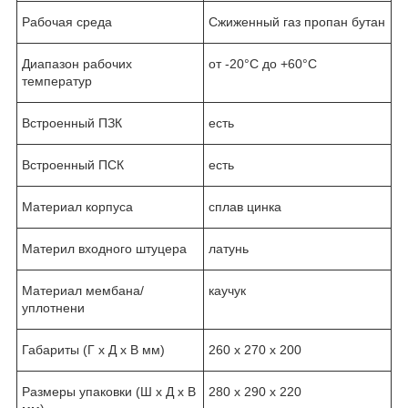
Рабочая среда
Сжиженный газ пропан бутан
Диапазон рабочих
от -20°С до +60°С
температур
Встроенный ПЗК
есть
Встроенный ПСК
есть
Материал корпуса
сплав цинка
Материл входного штуцера
латунь
Материал мембана/
каучук
уплотнени
Габариты (Г х Д х В мм)
260 х 270 х 200
Размеры упаковки (Ш х Д х В
280 х 290 х 220