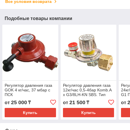
Все условия возврата
Подобные товары компании
Регулятор давления газа
Регулятор давления газа
Регу
GOK 4 кг/час, 37 мбар c
12кг/час 0,5-4бар Komb.A
24кг
ПСК
x G3/8LH-KN SBS. Тип
G1 П
M50-V/SBS.
25 000
21 500
от
₸
от
₸
от
Купить
Купить