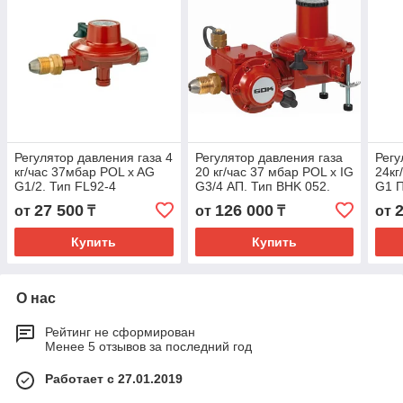
Регулятор давления газа 4
Регулятор давления газа
Регу
кг/час 37мбар POL x AG
20 кг/час 37 мбар POL x IG
24кг
G1/2. Тип FL92-4
G3/4 АП. Тип BHK 052.
G1 П
27 500
126 000
от
₸
от
₸
от
Купить
Купить
О нас
Рейтинг не сформирован
Менее 5 отзывов за последний год
Работает с 27.01.2019