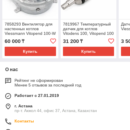
7858293 Вентилятор для
7819967 Температурный
Датч
настенных котлов
датчик для котлов
Vie
Viessmann Vitopend 100-W
Vitodens 100, Vitopend 100
A1JB/A1HB 12-24
60 000
31 200
3 5
₸
₸
Купить
Купить
О нас
Рейтинг не сформирован
Менее 5 отзывов за последний год
Работает с 27.01.2019
г. Астана
пр-т. Акжол 44, офис 37, Астана, Казахстан
Контакты