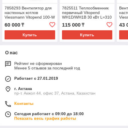
7858293 Вентилятор для
7825511 Теплообменник
Вент
настенных котлов
первичный Vitopend
наст
Viessmann Vitopend 100-W
WH1D/WH1B 30 кВт L=310
Vies
A1JB/A1HB 12-24
A1JB
60 000
115 000
43 
₸
₸
OE
Купить
Купить
О нас
Рейтинг не сформирован
Менее 5 отзывов за последний год
Работает с 27.01.2019
г. Астана
пр-т. Акжол 44, офис 37, Астана, Казахстан
Контакты
Сегодня работает с 09:00 до 18:00
Показать весь график работы