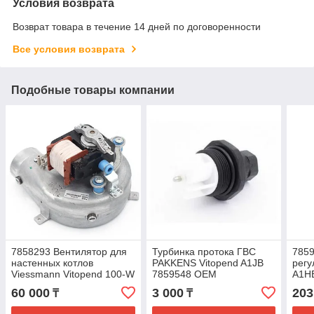
Условия возврата
Возврат товара в течение 14 дней по договоренности
Все условия возврата
Подобные товары компании
7858293 Вентилятор для
Турбинка протока ГВС
7859
настенных котлов
PAKKENS Vitopend A1JB
регу
Viessmann Vitopend 100-W
7859548 OEM
A1H
A1JB/A1HB 12-24
60 000
3 000
203
₸
₸