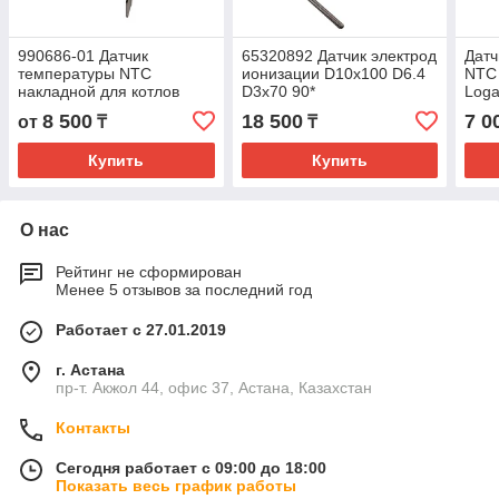
990686-01 Датчик
65320892 Датчик электрод
Датч
температуры NTC
ионизации D10x100 D6.4
NTC
накладной для котлов
D3x70 90*
Loga
Ariston
871
8 500
18 500
7 0
от
₸
₸
Купить
Купить
О нас
Рейтинг не сформирован
Менее 5 отзывов за последний год
Работает с 27.01.2019
г. Астана
пр-т. Акжол 44, офис 37, Астана, Казахстан
Контакты
Сегодня работает с 09:00 до 18:00
Показать весь график работы