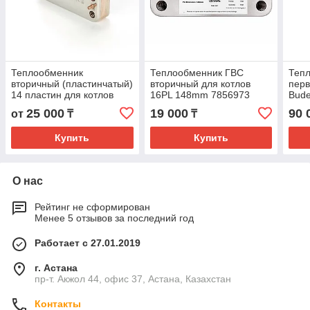
Теплообменник
Теплообменник ГВС
Теп
вторичный (пластинчатый)
вторичный для котлов
перв
14 пластин для котлов
16PL 148mm 7856973
Bude
Biasi BI1001101
OEM
Bosc
25 000
19 000
90 
от
₸
₸
(арт
Купить
Купить
О нас
Рейтинг не сформирован
Менее 5 отзывов за последний год
Работает с 27.01.2019
г. Астана
пр-т. Акжол 44, офис 37, Астана, Казахстан
Контакты