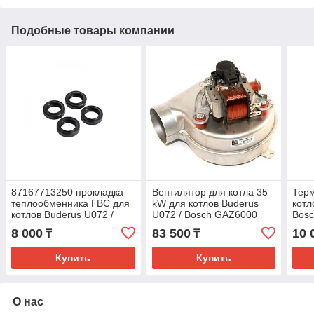
Подобные товары компании
87167713250 прокладка
Вентилятор для котла 35
Тер
теплообменника ГВС для
kW для котлов Buderus
котл
котлов Buderus U072 /
U072 / Bosch GAZ6000
Bos
Bosch GAZ6000
87186441210
8 000
83 500
10 
₸
₸
Купить
Купить
О нас