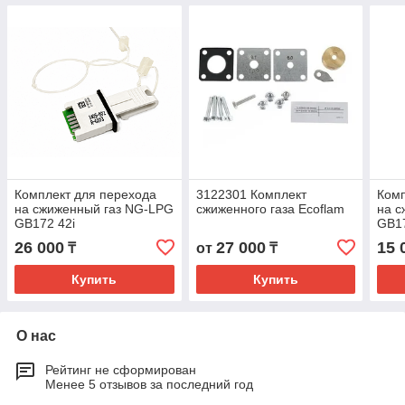
Комплект для перехода
3122301 Комплект
Комп
на сжиженный газ NG-LPG
сжиженного газа Ecoflam
на с
GB172 42i
GB17
26 000
27 000
15 
₸
от
₸
Купить
Купить
О нас
Рейтинг не сформирован
Менее 5 отзывов за последний год