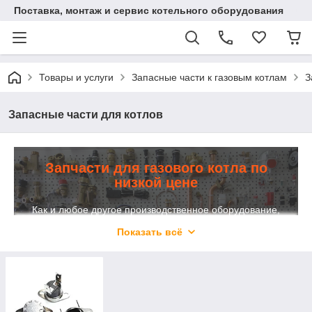
Поставка, монтаж и сервис котельного оборудования
Товары и услуги
Запасные части к газовым котлам
З
Запасные части для котлов
Запчасти для газового котла по
низкой цене
Как и любое другое производственное оборудование,
отопительные котлы подвергаются естественному
Показать всё
износу, в результате чего эффективность их работы
значительно снижается.
Смотреть весь ассортимент