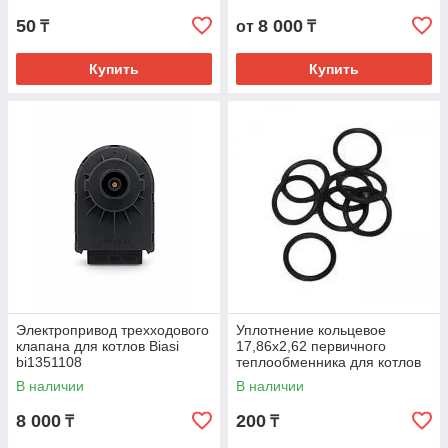
50
8 000
₸
от
₸
Купить
Купить
Электропривод трехходового
Уплотнение кольцевое
клапана для котлов Biasi
17,86х2,62 первичного
bi1351108
теплообменника для котлов
Baxi 5404600
В наличии
В наличии
8 000
200
₸
₸