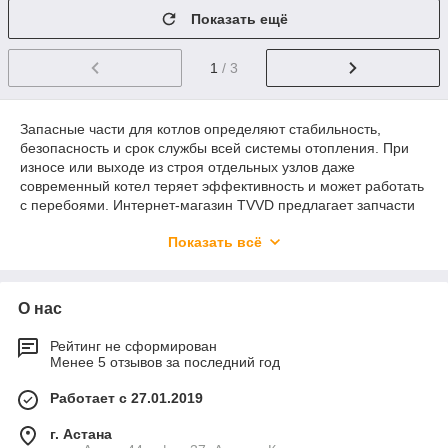
Показать ещё
1
/ 3
Запасные части для котлов определяют стабильность,
безопасность и срок службы всей системы отопления. При
износе или выходе из строя отдельных узлов даже
современный котел теряет эффективность и может работать
с перебоями. Интернет-магазин TVVD предлагает запчасти
для котлов в Астане с доставкой по всему Казахстану,
Показать всё
ориентируясь на практичные решения для бытовых и
коммерческих отопительных систем.
О нас
Запчасти для газовых котлов: что
входит в категорию
Рейтинг не сформирован
Менее 5 отзывов за последний год
Запчасти для газовых котлов включают элементы,
отвечающие за розжиг, регулирование, теплообмен и
Работает с 27.01.2019
безопасность. Каждая деталь выполняет конкретную
функцию и не может быть заменена универсальным
г. Астана