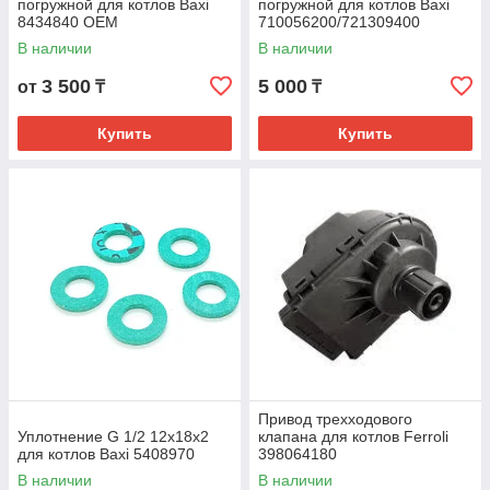
погружной для котлов Baxi
погружной для котлов Baxi
8434840 OEM
710056200/721309400
В наличии
В наличии
3 500
5 000
от
₸
₸
Купить
Купить
Привод трехходового
Уплотнение G 1/2 12x18x2
клапана для котлов Ferroli
для котлов Baxi 5408970
398064180
В наличии
В наличии