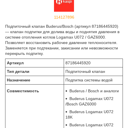
114127896
Подпиточный клапан Buderus/Bosch (артикул 87186445920)
— клапан подпитки для долива воды и поднятия давления в
системе отопления котлов Logamax U072 / GAZ6000.
Позволяет восстановить рабочее давление теплоносителя.
Заменяется при подтекании, закисании или невозможности
перекрыть подпитку.
Артикул
87186445920
Тип детали
Подпиточный клапан
Назначение
Подпитка системы водой
Совместимость
Buderus / Bosch и аналоги
Buderus Logamax U072
/Bosch GAZ6000
Buderus Logamax U072
18K
Buderus Logamax U072