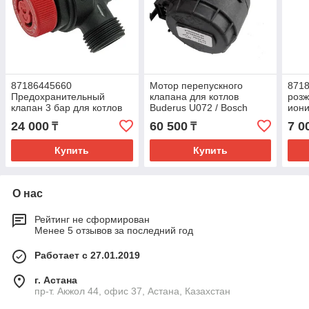
87186445660
Мотор перепускного
871
Предохранительный
клапана для котлов
розж
клапан 3 бар для котлов
Buderus U072 / Bosch
иони
Buderus U072 / Bosch
GAZ6000 8786445640
котл
24 000
60 500
7 0
₸
₸
GAZ6000 -24
Bos
Купить
Купить
О нас
Рейтинг не сформирован
Менее 5 отзывов за последний год
Работает с 27.01.2019
г. Астана
пр-т. Акжол 44, офис 37, Астана, Казахстан