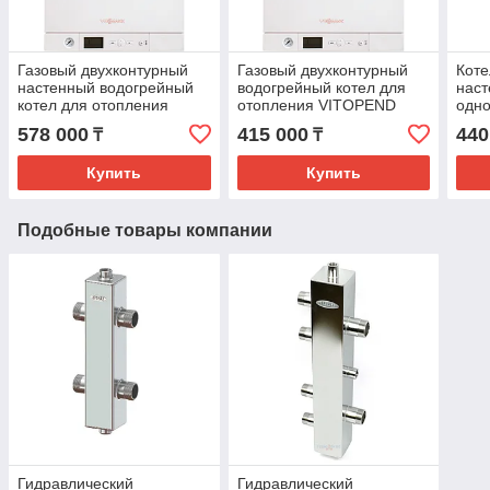
Газовый двухконтурный
Газовый двухконтурный
Коте
настенный водогрейный
водогрейный котел для
наст
котел для отопления
отопления VITOPEND
одно
VITOPEND 100-W Тип
100-W Тип A1JB 12 кВт
Log
578 000
415 000
440
₸
₸
A1JB 34 кВт
Купить
Купить
Подобные товары компании
Гидравлический
Гидравлический