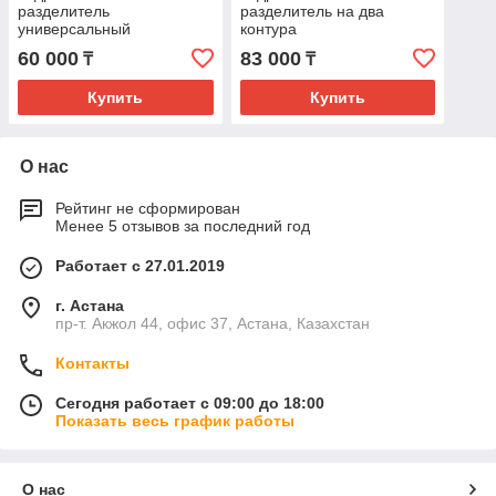
разделитель
разделитель на два
универсальный
контура
ZEISSLER（нержавейка
Zeissler（нержавейка AISI
60 000
83 000
₸
₸
AISI 304） 1" , 60 кВт
304）11/4*1 ,80 кВт
(гидрострелка)
Купить
Купить
О нас
Рейтинг не сформирован
Менее 5 отзывов за последний год
Работает с 27.01.2019
г. Астана
пр-т. Акжол 44, офис 37, Астана, Казахстан
Контакты
Сегодня работает с 09:00 до 18:00
Показать весь график работы
О нас