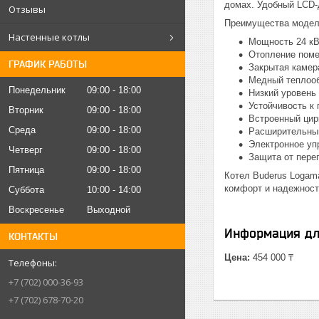
домах. Удобный LCD-
Отзывы
Преимущества модел
Настенные котлы
Мощность 24 кВ
Отопление поме
ГРАФИК РАБОТЫ
Закрытая камер
Медный теплоо
Понедельник
09:00
18:00
Низкий уровень
Устойчивость к
Вторник
09:00
18:00
Встроенный цир
Среда
09:00
18:00
Расширительный
Электронное уп
Четверг
09:00
18:00
Защита от пере
Пятница
09:00
18:00
Котел Buderus Logam
комфорт и надежность
Суббота
10:00
14:00
Воскресенье
Выходной
Информация дл
КОНТАКТЫ
Цена:
454 000 ₸
+7 (702) 000-36-93
+7 (702) 678-70-20