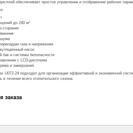
дисплей обеспечивает простое управление и отображение рабочих пара
и:
т
щений до 240 м²
а сгорания
бменник
 шума
 перепадам газа и напряжения
куляционный насос
 бак и системы безопасности
равление с LCD-дисплеем
грева и замерзания
ax U072-24 подходит для организации эффективной и экономичной систе
 в течение всего отопительного сезона.
я заказа