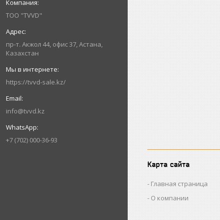
ТОО "TVVD"
пр-т. Акжол 44, офис 37, Астана,
Казахстан
https://tvvd-sale.kz/
info@tvvd.kz
+7 (702) 000-36-93
Карта сайта
Главная страница
О компании