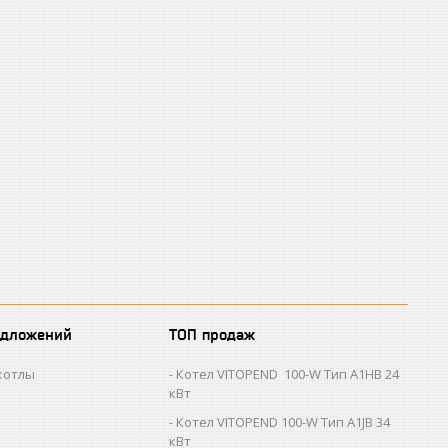
едложений
ТОП продаж
котлы
Котел VITOPEND 100-W Тип A1HB 24
кВт
Котел VITOPEND 100-W Тип A1JB 34
кВт