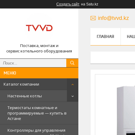
Создать сайт
на Satu.kz
info@tvvd.kz
ГЛАВНАЯ
НА
Поставка, монтаж и
сервис котельного оборудования
Каталог компании
Настенные котлы
Термостаты комнатные и
программируемые — купить в
Астане
Контроллеры для управления