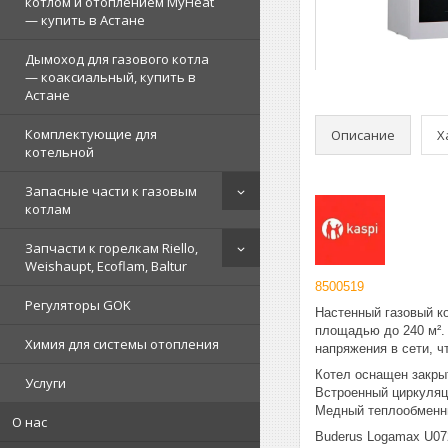
котлом и отоплением MyHeat
— купить в Астане
Дымоход для газового котла
— коаксиальный, купить в
Астане
Комплектующие для
Описание
Х
котельной
Запасные части к газовым
котлам
Запчасти к горелкам Riello,
Weishaupt, Ecoflam, Baltur
8500519
Регуляторы GOK
Настенный газовый к
площадью до 240 м².
Химия для системы отопления
напряжения в сети, 
Котел оснащен закры
Услуги
Встроенный циркуляц
Медный теплообменни
О нас
Buderus Logamax U072