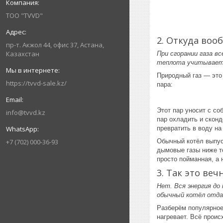
ТОО "TVVD"
2. Откуда воо
пр-т. Акжол 44, офис 37, Астана,
Казахстан
При сгорании газа в
теплота учитывает 
Природный газ — это 
https://tvvd-sale.kz/
пара:
Этот пар уносит с со
info@tvvd.kz
пар охладить и сконд
превратить в воду на
+7 (702) 000-36-93
Обычный котёл выпус
дымовые газы ниже то
просто пойманная, а
3. Так это ве
Нет. Вся энергия до
обычный котёл отда
Разберём популярное 
нагревает. Всё проис