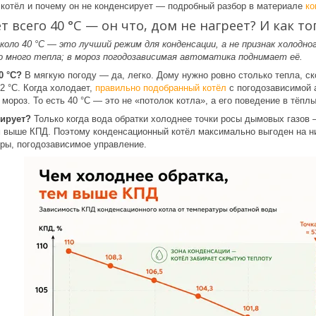
 котёл и почему он не конденсирует — подробный разбор в материале
ко
т всего 40 °C — он что, дом не нагреет? И как т
коло 40 °C — это лучший режим для конденсации, а не признак холодно
но много тепла; в мороз погодозависимая автоматика поднимает её.
0 °C?
В мягкую погоду — да, легко. Дому нужно ровно столько тепла, ск
2 °C. Когда холодает,
правильно подобранный котёл
с погодозависимой 
 мороз. То есть 40 °C — это не «потолок котла», а его поведение в тёпл
сирует?
Только когда вода обратки холоднее точки росы дымовых газов 
м выше КПД. Поэтому конденсационный котёл максимально выгоден на ни
ры, погодозависимое управление.