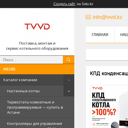
Создать сайт
на Satu.kz
info@tvvd.kz
ГЛАВНАЯ
НА
Поставка, монтаж и
сервис котельного оборудования
КПД конденсац
Каталог компании
Настенные котлы
Термостаты комнатные и
программируемые — купить в
Астане
Контроллеры для управления