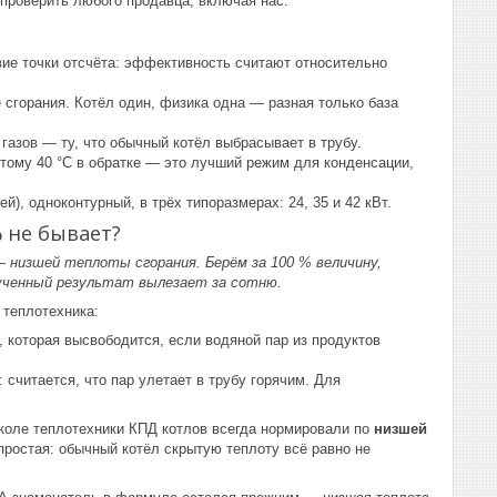
проверить любого продавца, включая нас.
ие точки отсчёта: эффективность считают относительно
сгорания. Котёл один, физика одна — разная только база
газов — ту, что обычный котёл выбрасывает в трубу.
тому 40 °C в обратке — это лучший режим для конденсации,
), одноконтурный, в трёх типоразмерах: 24, 35 и 42 кВт.
 не бывает?
 низшей теплоты сгорания. Берём за 100 % величину,
лученный результат вылезает за сотню.
 теплотехника:
, которая высвободится, если водяной пар из продуктов
 считается, что пар улетает в трубу горячим. Для
 школе теплотехники КПД котлов всегда нормировали по
низшей
 простая: обычный котёл скрытую теплоту всё равно не