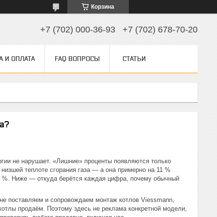
Корзина
+7 (702) 000-36-93
+7 (702) 678-70-20
А И ОПЛАТА
FAQ ВОПРОСЫ
СТАТЬИ
а?
ргии не нарушает. «Лишние» проценты появляются только
 низшей теплоте сгорания газа — а она примерно на 11 %
98 %. Ниже — откуда берётся каждая цифра, почему обычный
е поставляем и сопровождаем монтаж котлов Viessmann,
 котлы продаём. Поэтому здесь не реклама конкретной модели,