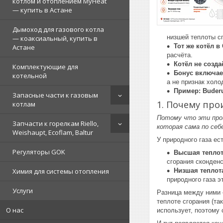
котлом и отоплением MyHeat
— купить в Астане
Дымоход для газового котла
низшей теплоты сг
— коаксиальный, купить в
Тот же котёл 
Астане
расчёта.
Котёл не созда
Комплектующие для
Бонус включает
котельной
а не признак холо
Пример: Buder
Запасные части к газовым
1. Почему про
котлам
Потому что эти проц
Запчасти к горелкам Riello,
которая сама по себ
Weishaupt, Ecoflam, Baltur
У природного газа ес
Регуляторы GOK
Высшая теплот
сгорания сконденс
Химия для системы отопления
Низшая теплот
природного газа э
Услуги
Разница между ними
теплоте сгорания (та
О нас
использует, поэтому 