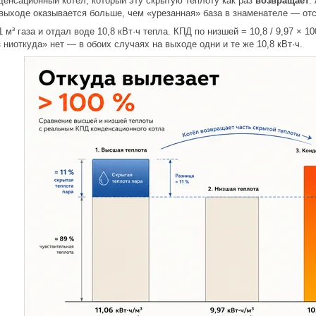
денсационный котёл, который эту скрытую теплоту как раз
возвращает
.
 выходе оказывается больше, чем «урезанная» база в знаменателе — от
 м³ газа и отдал воде 10,8 кВт·ч тепла. КПД по низшей = 10,8 / 9,97 × 1
з ниоткуда» нет — в обоих случаях на выходе одни и те же 10,8 кВт·ч.