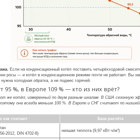
ажа.
Если на конденсационный котёл поставить четырёхходовой смесител
чки росы — и котёл в конденсационном режиме почти не работает. Вы за
нужна холодная обратка, а не подмес горячей.
т 95 %, в Европе 109 % — кто из них врёт?
тот же котёл, измеренный по двум разным шкалам. В США сезонную 
поэтому она всегда меньше 100 %. В Европе и СНГ считают по низше
и как считают
База расчёта
тан
низшая теплота (9,97 кВт·ч/м³)
56-2012, DIN 4702-8)