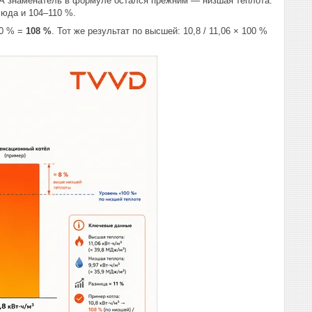
 А знаменатель в формуле остался прежним — низшая теплота.
сюда и 104–110 %.
00 % =
108 %
. Тот же результат по высшей: 10,8 / 11,06 × 100 %