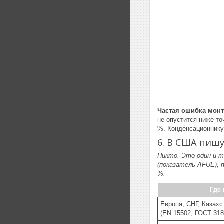
Частая ошибка монт
не опустится ниже то
%. Конденсационнику 
6. В США пишу
Никто. Это один и 
(показатель AFUE), 
%.
Где 
Европа, СНГ, Казахс
(EN 15502, ГОСТ 318