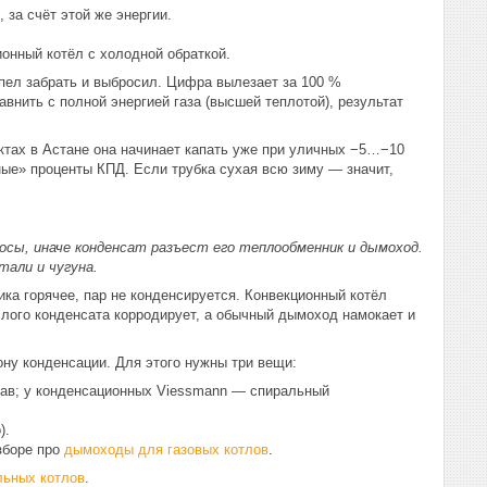
 за счёт этой же энергии.
онный котёл с холодной обраткой.
спел забрать и выбросил. Цифра вылезает за 100 %
внить с полной энергией газа (высшей теплотой), результат
ктах в Астане она начинает капать уже при уличных −5…−10
нные» проценты КПД. Если трубка сухая всю зиму — значит,
осы, иначе конденсат разъест его теплообменник и дымоход.
али и чугуна.
ика горячее, пар не конденсируется. Конвекционный котёл
ислого конденсата корродирует, а обычный дымоход намокает и
ну конденсации. Для этого нужны три вещи:
ав; у конденсационных Viessmann — спиральный
).
зборе про
дымоходы для газовых котлов
.
льных котлов
.