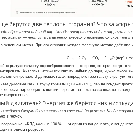
бще берутся две теплоты сгорания? Что за «скры
сегда образуется водяной пар. Чтобы превратить воду в пар, нужна эн
её, низшая — нет. Эта запасённая энергия и называется скрытой т
в основном метан. При его сгорании каждая молекула метана даёт две 
CH₄ + 2 O₂ → CO₂ + 2 H₂O (пар) + т
бой
скрытую теплоту парообразования
— энергию, которая когда-то уш
енсировать. Аналогия: чтобы вскипятить чайник до пара, нужно много эн
 холодной крышке. В дымовых газах природного газа на эту скрытую теп
кает дымовые газы в трубу горячими (120–160 °C), пар не конденсируе
чки росы, пар оседает каплями, скрытая теплота возвращается в воду с
 не выброшенная.
чный двигатель? Энергия же берётся «из ниоткуд
 последнего джоуля была заложена в газе ещё до розжига. Конденсацио
ёт в трубу.
возражение: «КПД больше 100 % — энергия из конденсата, а конденсат 
ходит в одном процессе: