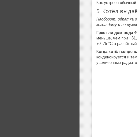
Как устроен обычный
5. Котёл выдаё
Наоборот: обратка о
когда дому и не нуж
Греет ли дом вода 4
меньше, чем при −31,
70–75 °C в расчётный
Когда котёл конден
конденсируется и те
увеличенные радиато