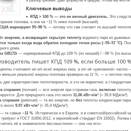
а разбор физики: даю формулы и цифры, чтобы вы могли 
Ключевые выводы
КПД > 100 % — это не вечный двигатель.
Это следств
орания топлива, а она на ~11 % ниже полной (высшей).
в США маркируют 95–98 %
— потому что там считают по высшей теплоте 
ёт энергию, а возвращает скрытую теплоту
водяного пара из дымовых 
ся только когда вода обратки холоднее точки росы (~55–57 °C).
Поэ
дного дома.
us GB172i
— нормированный КПД до 109 % (по низшей) / ~98 % (по высшей
изводитель пишет КПД 109 %, если больше 100 %
енты считают не от всей энергии газа, а от её «урезанной» части —
е меньше реальной энергии топлива примерно на 11 %, — и честно по
ть две характеристики теплотворности, и это не маркетинг, а стандартная
а сгорания
(полная) — вся энергия при сгорании газа,
включая
теплоту
ируется. Для природного газа это около
11,06 кВт·ч/м³
(≈ 39,8 МДж/м³).
а сгорания
(рабочая) — та же энергия, но
без
теплоты конденсации пара:
то около
9,97 кВт·ч/м³
(≈ 35,9 МДж/м³).
 — те самые
~11 %
. Исторически и в Европе, и в советской/российской
к требуют и ГОСТ 31856-2012, и европейский стандарт EN 15502). Логика
считать её в знаменателе бессмысленно — она «не его».