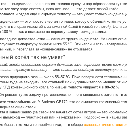
 газ
— выделилась вся энергия топлива сразу, и пар образовался тут же,
ую теплоту
воде системы, пока остывал, — это делает любой котёл.
ровался
и отдал ещё и скрытую теплоту — это умеет только конденсаци
конденсата» — это просто энергия топлива, которую обычный котёл не у
, что мы сравниваем её с заниженной базой (низшей теплотой). Если сра
е 100 % — как и положено по первому закону термодинамики.
аглядное доказательство — сливная трубка конденсата. На наших объе
 опускает температуру обратки ниже 55 °C. Эти капли и есть «возвращё
бычный, и переплата за «конденсацию» не отбивается.
чный котёл так не умеет?
ный) котёл специально держит дымовые газы горячими, выше точки р
сывает скрытую теплоту — это плата за дешёвую конструкцию из ст
газов природного газа — около
55–57 °C
. Пока поверхности теплообменн
чтобы туда не заходить: его стальной или чугунный теплообменник от к
у КПД конвекционного котла по низшей теплоте упирается в
88–92 %
.
ёл решает ту же задачу противоположно — его специально загоняют в зо
лоте теплообменник.
У Buderus GB172i это алюминиево-кремниевый спл
 нержавеющей стали.
ата
в канализацию (за сезон его набегают сотни литров — это нормально
ий дымоход
— пластиковый или из нержавейки. Подробно — в нашем ра
кие бывают котлы и теплообменники, — в обзоре
основных типов отопите