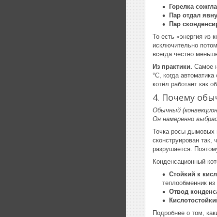
Горелка сожгла
Пар отдал явн
Пар сконденси
То есть «энергия из 
исключительно потому
всегда честно меньш
Из практики.
Самое н
°C, когда автоматика
котёл работает как о
4. Почему обы
Обычный (конвекцион
Он намеренно выбра
Точка росы дымовых 
сконструирован так, 
разрушается. Поэтом
Конденсационный кот
Стойкий к кис
теплообменник из
Отвод конденс
Кислотостойк
Подробнее о том, ка